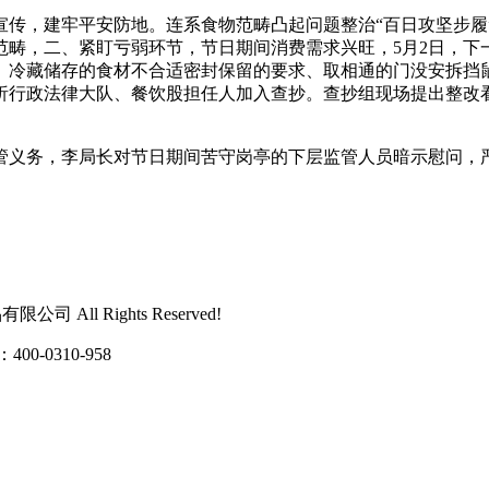
，建牢平安防地。连系食物范畴凸起问题整治“百日攻坚步履”
范畴，二、紧盯亏弱环节，节日期间消费需求兴旺，5月2日，下
冷藏储存的食材不合适密封保留的要求、取相通的门没安拆挡鼠
析行政法律大队、餐饮股担任人加入查抄。查抄组现场提出整改看
义务，李局长对节日期间苦守岗亭的下层监管人员暗示慰问，
 All Rights Reserved!
0310-958