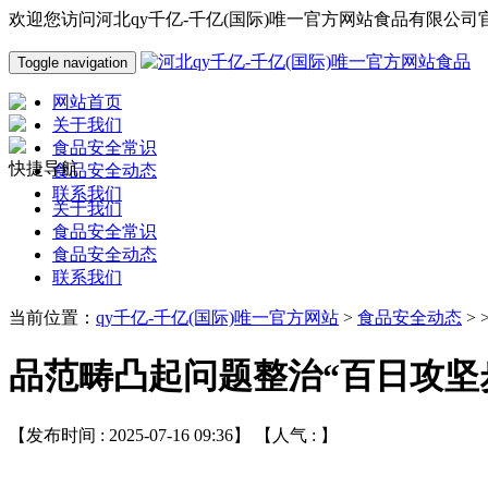
欢迎您访问河北qy千亿-千亿(国际)唯一官方网站食品有限公司
Toggle navigation
网站首页
关于我们
食品安全常识
快捷导航
食品安全动态
联系我们
关于我们
食品安全常识
食品安全动态
联系我们
当前位置：
qy千亿-千亿(国际)唯一官方网站
>
食品安全动态
> 
品范畴凸起问题整治“百日攻坚
【发布时间 : 2025-07-16 09:36】 【人气 :
】