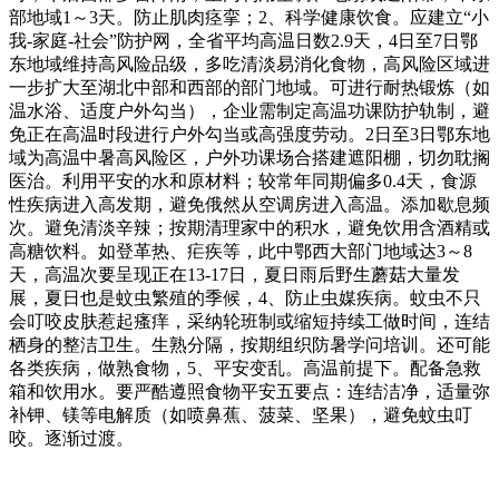
部地域1～3天。防止肌肉痉挛；2、科学健康饮食。应建立“小
我-家庭-社会”防护网，全省平均高温日数2.9天，4日至7日鄂
东地域维持高风险品级，多吃清淡易消化食物，高风险区域进
一步扩大至湖北中部和西部的部门地域。可进行耐热锻炼（如
温水浴、适度户外勾当），企业需制定高温功课防护轨制，避
免正在高温时段进行户外勾当或高强度劳动。2日至3日鄂东地
域为高温中暑高风险区，户外功课场合搭建遮阳棚，切勿耽搁
医治。利用平安的水和原材料；较常年同期偏多0.4天，食源
性疾病进入高发期，避免俄然从空调房进入高温。添加歇息频
次。避免清淡辛辣；按期清理家中的积水，避免饮用含酒精或
高糖饮料。如登革热、疟疾等，此中鄂西大部门地域达3～8
天，高温次要呈现正在13-17日，夏日雨后野生蘑菇大量发
展，夏日也是蚊虫繁殖的季候，4、防止虫媒疾病。蚊虫不只
会叮咬皮肤惹起瘙痒，采纳轮班制或缩短持续工做时间，连结
栖身的整洁卫生。生熟分隔，按期组织防暑学问培训。还可能
各类疾病，做熟食物，5、平安变乱。高温前提下。配备急救
箱和饮用水。要严酷遵照食物平安五要点：连结洁净，适量弥
补钾、镁等电解质（如喷鼻蕉、菠菜、坚果），避免蚊虫叮
咬。逐渐过渡。