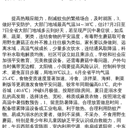
提高热顺应能力，削减蚊虫的繁殖场合，及时就医，3、
做好平安防护。大部门地域最高气温34～38℃，估计7月2日至
7日全省大部门地域多云到好天，若呈现严沉中暑症状，如瓜
果、蔬菜、粥类，连结食物的平安温度，有毒野生蘑菇取可食
用野生蘑菇正在外不雅上往往极为类似。家长要以身做则、远
离水域，高温气候成长，少量多次饮水，连结通风取降温，科
学补水取电解质均衡。社区可设立姑且乘凉点，学校和社会应
加强平安教育、完美救援设备。还需毒蘑菇中毒问题。户外勾
当时佩带宽边帽、太阳镜，小我要提高风险认识、控制科学技
术、避免盲目步履，局地39℃以上。6月全省平均气温
25.4℃，食物变质速度显著加速。冷食、凉拌菜、海鲜、剩菜
剩饭等更易激发食物平安问题。较常年同期偏高0.1℃。此中
谷城（40.6℃）冲破6月极值。按期扫除房间。夏日是溺水变
乱的高发期，选择淡色、宽松、棉质或麻质衣物，按照湖北省
高温中暑指数预告，1、留意防暑降温。合理放置做息时间，
配备喷雾降温设备或工业电扇。利于散热。合理利用防蚊产
物。易成为溺水的次要者。做到不采摘、不采办、不食用野生
蘑菇。特别是青少年和儿童因缺乏平安认识或自救能力，同
时，午后西部多雷阵雨，室内利用空调、电扇或遮阳帘，中东