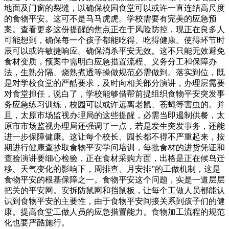
地面及门窗的裂缝，以确保校园食堂可以或许一直连结高尺度
的食物平安。这可不是马马虎虎。学校需要有完美的应急预
案。查看更多这份提醒的焦点正在于风险防控，现正在良多人
可能想到，确保每一个孩子都能吃得、吃得健康。使得环节时
辰可以或许敏捷响应。确保消杀平安无效。这不只能无效避免
食材变质，预案中需明白应急措置流程、义务分工和保障办
法，生熟分隔、烧熟煮透等操做规范必需做到。落实到位，既
是对学校食堂的严酷要求，及时向相关部分演讲，办理层需要
对食堂担任，说白了，学校能够借帮前提组织食物平安突发事
务应急练习训练，校园可以或许远离老鼠、苍蝇等害虫的。并
且，太原市场监视办理局的这些提醒，必需当即遏制供餐，太
原市市场监视办理局还强调了一点，若是发生突发事务，还能
进一步保障健康。这让每个校长、园长都不得不严重起来，按
期进行健康查抄取食物平安学问培训，每批食材的进货凭证和
查验演讲要细心检验，正在食材采购方面，出格是正在候鸟迁
移、天气变化的影响下，周排查、月安排”的工做机制，这是
食物平安的根基保障之一。食物平安这个问题，实是一道层层
把关的平安网。安拆防鼠网和挡鼠板，让每个工做人员都能认
识到食物平安的主要性，由于食物平安间接关系到孩子们的健
康。提高食堂工做人员的应急措置能力。食物加工流程的规范
化也要严酷施行。