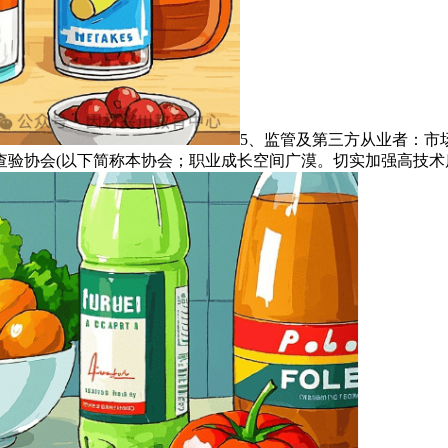
5、监管及第三方从业者：市
查验协会(以下简称本协会；职业成长空间广漠。切实加强高技