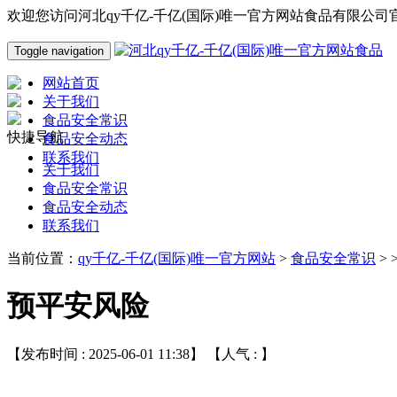
欢迎您访问河北qy千亿-千亿(国际)唯一官方网站食品有限公司
Toggle navigation
网站首页
关于我们
食品安全常识
快捷导航
食品安全动态
联系我们
关于我们
食品安全常识
食品安全动态
联系我们
当前位置：
qy千亿-千亿(国际)唯一官方网站
>
食品安全常识
> 
预平安风险
【发布时间 : 2025-06-01 11:38】 【人气 :
】