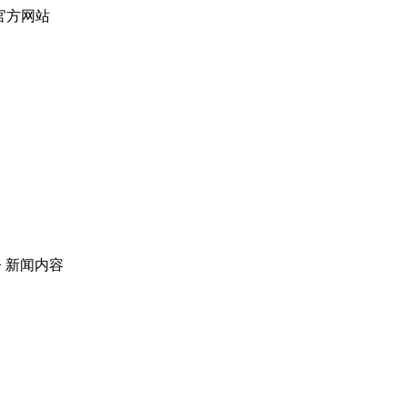
官方网站
> 新闻内容