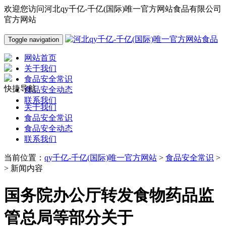
欢迎您访问河北qy千亿-千亿(国际)唯一官方网站食品有限公司
官方网站
Toggle navigation
网站首页
关于我们
食品安全常识
快捷导航
食品安全动态
联系我们
关于我们
食品安全常识
食品安全动态
联系我们
当前位置：
qy千亿-千亿(国际)唯一官方网站
>
食品安全常识
>
> 新闻内容
国务院办公厅转发食物药品监
管总局等部分关于