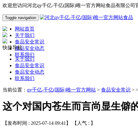
欢迎您访问河北qy千亿-千亿(国际)唯一官方网站食品有限公司
Toggle navigation
网站首页
关于我们
食品安全常识
快捷导航
食品安全动态
联系我们
关于我们
食品安全常识
食品安全动态
联系我们
当前位置：
qy千亿-千亿(国际)唯一官方网站
>
食品安全常识
> 
这个对国内苍生而言尚显生僻
【发布时间 : 2025-07-14 09:41】 【人气 :
】