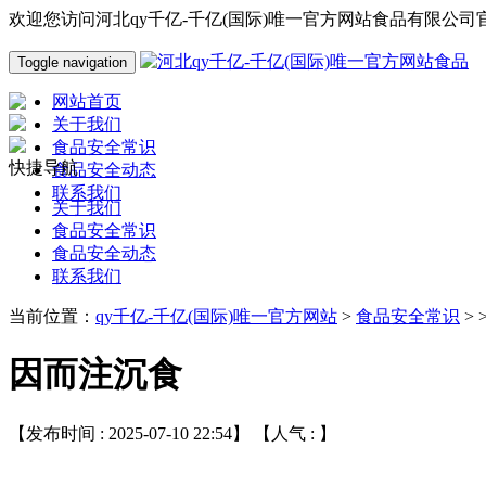
欢迎您访问河北qy千亿-千亿(国际)唯一官方网站食品有限公司
Toggle navigation
网站首页
关于我们
食品安全常识
快捷导航
食品安全动态
联系我们
关于我们
食品安全常识
食品安全动态
联系我们
当前位置：
qy千亿-千亿(国际)唯一官方网站
>
食品安全常识
> 
因而注沉食
【发布时间 : 2025-07-10 22:54】 【人气 :
】