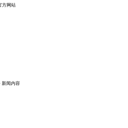
官方网站
> 新闻内容