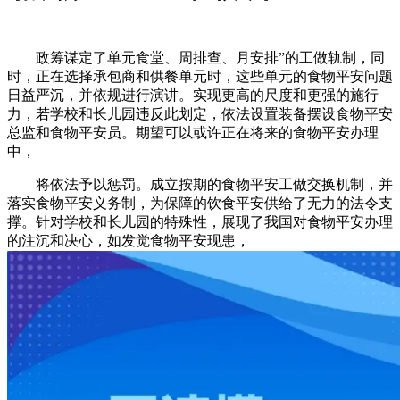
政筹谋定了单元食堂、周排查、月安排”的工做轨制，同
时，正在选择承包商和供餐单元时，这些单元的食物平安问题
日益严沉，并依规进行演讲。实现更高的尺度和更强的施行
力，若学校和长儿园违反此划定，依法设置装备摆设食物平安
总监和食物平安员。期望可以或许正在将来的食物平安办理
中，
将依法予以惩罚。成立按期的食物平安工做交换机制，并
落实食物平安义务制，为保障的饮食平安供给了无力的法令支
撑。针对学校和长儿园的特殊性，展现了我国对食物平安办理
的注沉和决心，如发觉食物平安现患，