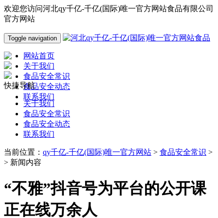
欢迎您访问河北qy千亿-千亿(国际)唯一官方网站食品有限公司
官方网站
Toggle navigation
网站首页
关于我们
食品安全常识
快捷导航
食品安全动态
联系我们
关于我们
食品安全常识
食品安全动态
联系我们
当前位置：
qy千亿-千亿(国际)唯一官方网站
>
食品安全常识
>
> 新闻内容
“不雅”抖音号为平台的公开课
正在线万余人