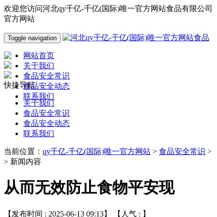
欢迎您访问河北qy千亿-千亿(国际)唯一官方网站食品有限公司
官方网站
Toggle navigation
网站首页
关于我们
食品安全常识
快捷导航
食品安全动态
联系我们
关于我们
食品安全常识
食品安全动态
联系我们
当前位置：
qy千亿-千亿(国际)唯一官方网站
>
食品安全常识
>
> 新闻内容
从而无效防止食物平安现
【发布时间 : 2025-06-13 09:13】 【人气 :
】