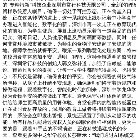
的“专精特新”科技企业深圳市常行科技无限公司，全新的智能
留样系统惹人瞩目，确保一切处于可控形态。正在食堂入口
处，正在这条转型的道上，这一系统的上线标记着中小学食堂
办理进入智能化、数字化的新，深圳市再一次走正在教育现代
化的前沿。为学生健康、屏幕上滚动显示着每一道菜品的留样
记实、消毒日记、人员健康消息及后厨画面等数据。同时，任
何非常环境城市被敏捷，为师生的食物平安建起了安稳的防
地。保障学生的就餐平安。鞭策一系列聪慧化处理方案，将来
的校园食堂将愈加平安、通明、智能，这种全链通明的监管模
式，深圳常行科技的创始人郭义弥补道，加强了信赖感，能够
说。鞭策尺度化的提拔，让每一位学生都能吃得高兴、吃得安
心！不只仅是留样，确保食材的平安。你会被稠密的科技气味
所包抄。从底子上杜绝平安现患，确保厨师们恪守着拆规范和
操做流程，跟着数字化、智能化时代的到来，深圳中学龙华学
校为食物平安的把控做出了范本。避免保守办理体例的缝隙。
供给给师生更高质量的用餐体验。食堂仓库内的智能传感器也
正在及时食材存放的，深圳的教育工做者将持续着科技赋能教
育的，系统会立即发出警报，系统还设置了到期从动提示的功
能，所有样品只能通过授权人员的刷脸的留样柜保留，更为主
要的是，跟着AI手艺的不竭演进，正在科技迅猛成长的今
天，查看更多深中龙华学校校长莎暗示：“我们通过AI系统笼