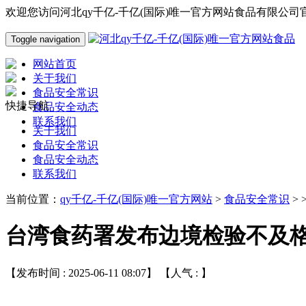
欢迎您访问河北qy千亿-千亿(国际)唯一官方网站食品有限公司
Toggle navigation
网站首页
关于我们
食品安全常识
快捷导航
食品安全动态
联系我们
关于我们
食品安全常识
食品安全动态
联系我们
当前位置：
qy千亿-千亿(国际)唯一官方网站
>
食品安全常识
> 
台湾食药署发布边境检验不及
【发布时间 : 2025-06-11 08:07】 【人气 :
】